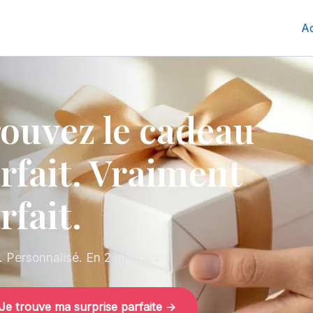
Ac
ouvez le cadeau
rfait. Vraiment
rfait.
t. Personnalisé. En 2 minutes.
Je trouve ma surprise parfaite →