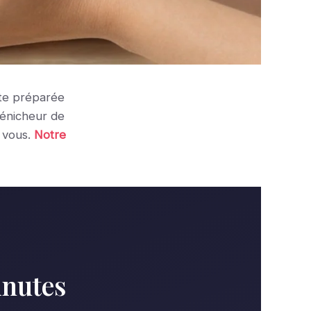
ête préparée
dénicheur de
 vous.
Notre
inutes