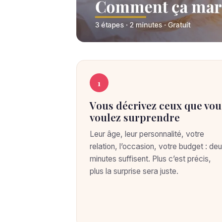
C
C
O
1
M
o
M
Vous décrivez ceux que vou
E
m
N
voulez surprendre
T
m
Ç
Leur âge, leur personnalité, votre
A
relation, l’occasion, votre budget : de
M
e
minutes suffisent. Plus c’est précis,
A
R
plus la surprise sera juste.
n
C
H
t
E