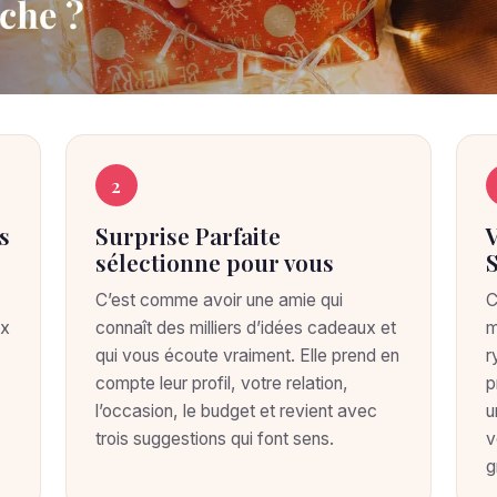
2
s
Surprise Parfaite
sélectionne pour vous
C’est comme avoir une amie qui
C
ux
connaît des milliers d’idées cadeaux et
m
qui vous écoute vraiment. Elle prend en
r
compte leur profil, votre relation,
p
l’occasion, le budget et revient avec
u
trois suggestions qui font sens.
v
g