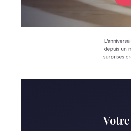
L’anniversa
depuis un m
surprises c
Votre