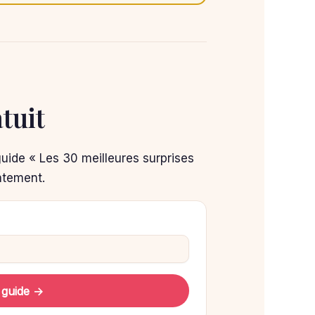
tuit
guide « Les 30 meilleures surprises
atement.
 guide →