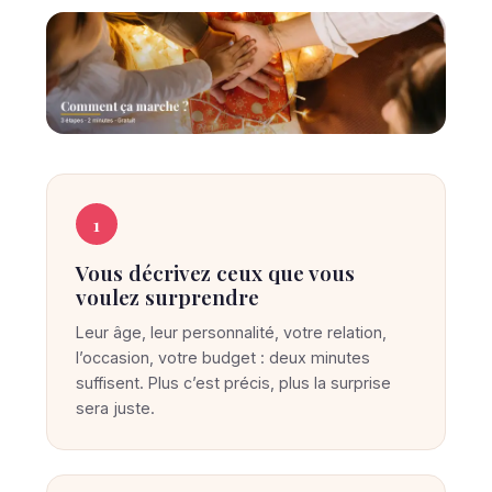
C
C
O
o
1
M
M
m
E
Vous décrivez ceux que vous
m
N
voulez surprendre
T
e
Ç
Leur âge, leur personnalité, votre relation,
A
n
M
l’occasion, votre budget : deux minutes
t
A
suffisent. Plus c’est précis, plus la surprise
R
S
sera juste.
C
u
H
E
r