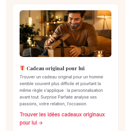
e
n
3
é
t
a
p
e
s
Cadeau original pour lui
Trouver un cadeau original pour un homme
semble souvent plus difficile et pourtant la
même règle s’applique : la personnalisation
avant tout. Surprise Parfaite analyse ses
passions, votre relation, l’occasion.
Trouver les idées cadeaux originaux
pour lui →