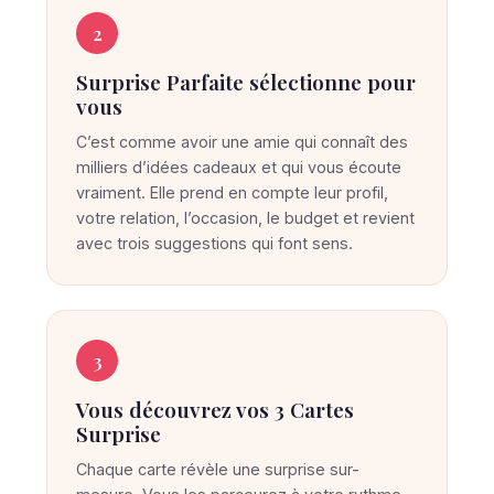
p
r
2
i
Surprise Parfaite sélectionne pour
s
vous
e
C’est comme avoir une amie qui connaît des
P
milliers d’idées cadeaux et qui vous écoute
a
vraiment. Elle prend en compte leur profil,
r
votre relation, l’occasion, le budget et revient
f
avec trois suggestions qui font sens.
a
i
t
3
e
t
Vous découvrez vos 3 Cartes
r
Surprise
o
Chaque carte révèle une surprise sur-