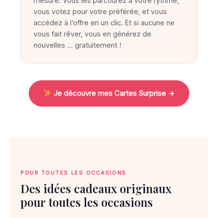
u
mesure. Vous les parcourez à votre rythme,
vous votez pour votre préférée, et vous
v
accédez à l’offre en un clic. Et si aucune ne
e
vous fait rêver, vous en générez de
l
nouvelles … gratuitement !
e
c
a
Je découvre mes Cartes Surprise →
d
e
a
u
i
d
POUR TOUTES LES OCCASIONS
é
Des idées cadeaux originaux
a
pour toutes les occasions
l