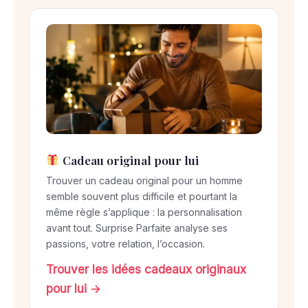
e
n
3
é
t
a
p
e
s
Cadeau original pour lui
Trouver un cadeau original pour un homme
semble souvent plus difficile et pourtant la
même règle s’applique : la personnalisation
avant tout. Surprise Parfaite analyse ses
passions, votre relation, l’occasion.
Trouver les idées cadeaux originaux
pour lui →