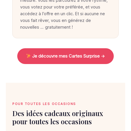
u
mesure. Vous les parcourez à votre rythme,
vous votez pour votre préférée, et vous
v
accédez à l’offre en un clic. Et si aucune ne
e
vous fait rêver, vous en générez de
l
nouvelles … gratuitement !
e
c
a
Je découvre mes Cartes Surprise →
d
e
a
u
i
d
POUR TOUTES LES OCCASIONS
é
Des idées cadeaux originaux
a
pour toutes les occasions
l