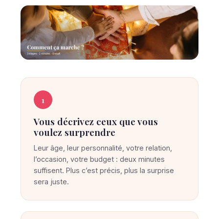
C
C
O
o
1
M
M
m
E
Vous décrivez ceux que vous
m
N
voulez surprendre
T
e
Ç
Leur âge, leur personnalité, votre relation,
A
n
M
l’occasion, votre budget : deux minutes
t
A
suffisent. Plus c’est précis, plus la surprise
R
S
sera juste.
C
u
H
E
r