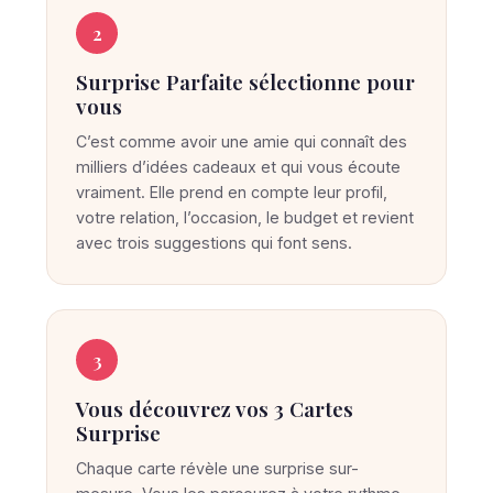
p
r
2
i
Surprise Parfaite sélectionne pour
s
vous
e
C’est comme avoir une amie qui connaît des
P
milliers d’idées cadeaux et qui vous écoute
a
vraiment. Elle prend en compte leur profil,
r
votre relation, l’occasion, le budget et revient
f
avec trois suggestions qui font sens.
a
i
t
3
e
t
Vous découvrez vos 3 Cartes
r
Surprise
o
Chaque carte révèle une surprise sur-