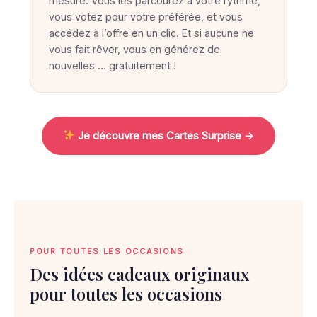
u
mesure. Vous les parcourez à votre rythme,
vous votez pour votre préférée, et vous
v
accédez à l’offre en un clic. Et si aucune ne
e
vous fait rêver, vous en générez de
l
nouvelles … gratuitement !
e
c
a
Je découvre mes Cartes Surprise →
d
e
a
u
i
d
POUR TOUTES LES OCCASIONS
é
Des idées cadeaux originaux
a
pour toutes les occasions
l