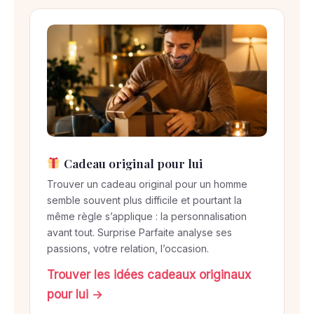
e
n
3
é
t
a
p
e
s
Cadeau original pour lui
Trouver un cadeau original pour un homme
semble souvent plus difficile et pourtant la
même règle s’applique : la personnalisation
avant tout. Surprise Parfaite analyse ses
passions, votre relation, l’occasion.
Trouver les idées cadeaux originaux
pour lui →