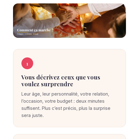
C
C
O
o
1
M
M
m
E
Vous décrivez ceux que vous
m
N
voulez surprendre
T
e
Ç
Leur âge, leur personnalité, votre relation,
A
n
M
l’occasion, votre budget : deux minutes
t
A
suffisent. Plus c’est précis, plus la surprise
R
S
sera juste.
C
u
H
E
r