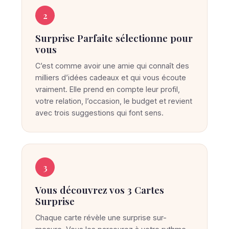
p
r
2
i
Surprise Parfaite sélectionne pour
s
vous
e
C’est comme avoir une amie qui connaît des
P
milliers d’idées cadeaux et qui vous écoute
a
vraiment. Elle prend en compte leur profil,
r
votre relation, l’occasion, le budget et revient
f
avec trois suggestions qui font sens.
a
i
t
3
e
t
Vous découvrez vos 3 Cartes
r
Surprise
o
Chaque carte révèle une surprise sur-