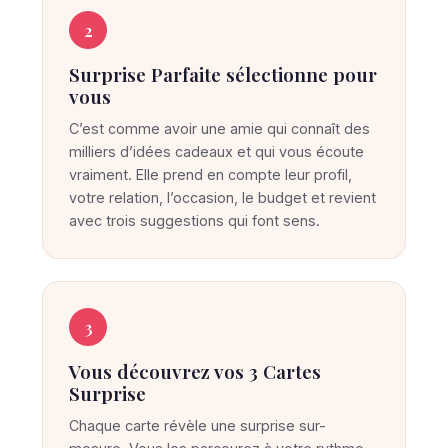
p
r
2
i
Surprise Parfaite sélectionne pour
s
vous
e
C’est comme avoir une amie qui connaît des
P
milliers d’idées cadeaux et qui vous écoute
a
vraiment. Elle prend en compte leur profil,
r
votre relation, l’occasion, le budget et revient
f
avec trois suggestions qui font sens.
a
i
t
3
e
t
Vous découvrez vos 3 Cartes
r
Surprise
o
Chaque carte révèle une surprise sur-