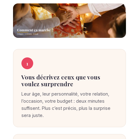
C
C
O
o
1
M
M
m
E
Vous décrivez ceux que vous
m
N
voulez surprendre
T
e
Ç
Leur âge, leur personnalité, votre relation,
A
n
M
l’occasion, votre budget : deux minutes
t
A
suffisent. Plus c’est précis, plus la surprise
R
S
sera juste.
C
u
H
E
r