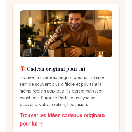
e
n
3
é
t
a
p
e
s
Cadeau original pour lui
Trouver un cadeau original pour un homme
semble souvent plus difficile et pourtant la
même règle s’applique : la personnalisation
avant tout. Surprise Parfaite analyse ses
passions, votre relation, l’occasion.
Trouver les idées cadeaux originaux
pour lui →