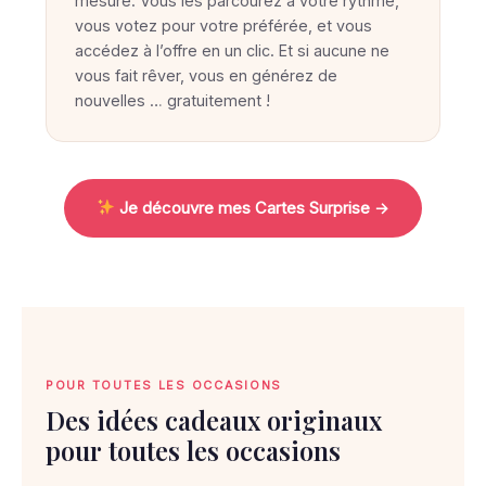
u
mesure. Vous les parcourez à votre rythme,
vous votez pour votre préférée, et vous
v
accédez à l’offre en un clic. Et si aucune ne
e
vous fait rêver, vous en générez de
l
nouvelles … gratuitement !
e
c
a
Je découvre mes Cartes Surprise →
d
e
a
u
i
d
POUR TOUTES LES OCCASIONS
é
Des idées cadeaux originaux
a
pour toutes les occasions
l