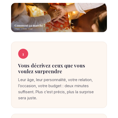
C
C
O
o
1
M
M
m
E
Vous décrivez ceux que vous
m
N
voulez surprendre
T
e
Ç
Leur âge, leur personnalité, votre relation,
A
n
M
l’occasion, votre budget : deux minutes
t
A
suffisent. Plus c’est précis, plus la surprise
R
S
sera juste.
C
u
H
E
r