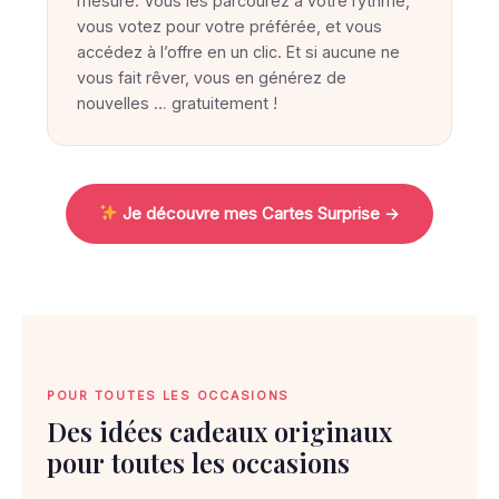
u
mesure. Vous les parcourez à votre rythme,
vous votez pour votre préférée, et vous
v
accédez à l’offre en un clic. Et si aucune ne
e
vous fait rêver, vous en générez de
l
nouvelles … gratuitement !
e
c
a
Je découvre mes Cartes Surprise →
d
e
a
u
i
d
POUR TOUTES LES OCCASIONS
é
Des idées cadeaux originaux
a
pour toutes les occasions
l