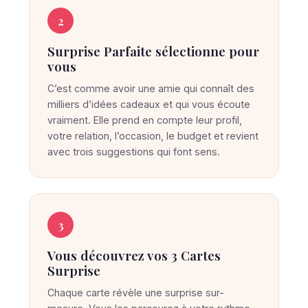
p
r
2
i
Surprise Parfaite sélectionne pour
s
vous
e
C’est comme avoir une amie qui connaît des
P
milliers d’idées cadeaux et qui vous écoute
a
vraiment. Elle prend en compte leur profil,
r
votre relation, l’occasion, le budget et revient
f
avec trois suggestions qui font sens.
a
i
t
3
e
t
Vous découvrez vos 3 Cartes
r
Surprise
o
Chaque carte révèle une surprise sur-