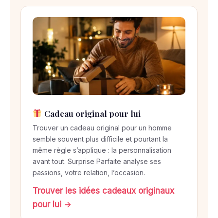
e
n
3
é
t
a
p
e
s
Cadeau original pour lui
Trouver un cadeau original pour un homme
semble souvent plus difficile et pourtant la
même règle s’applique : la personnalisation
avant tout. Surprise Parfaite analyse ses
passions, votre relation, l’occasion.
Trouver les idées cadeaux originaux
pour lui →