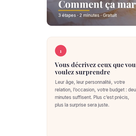
C
C
O
1
M
o
M
Vous décrivez ceux que vou
E
m
N
voulez surprendre
T
m
Ç
Leur âge, leur personnalité, votre
A
relation, l’occasion, votre budget : de
M
e
minutes suffisent. Plus c’est précis,
A
R
plus la surprise sera juste.
n
C
H
t
E