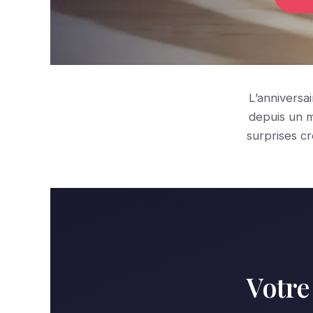
L’anniversa
depuis un m
surprises c
Votre