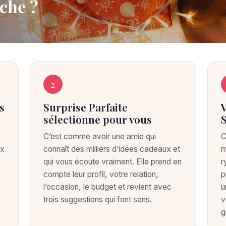
2
s
Surprise Parfaite
sélectionne pour vous
C’est comme avoir une amie qui
C
ux
connaît des milliers d’idées cadeaux et
m
qui vous écoute vraiment. Elle prend en
r
compte leur profil, votre relation,
p
l’occasion, le budget et revient avec
u
trois suggestions qui font sens.
v
g