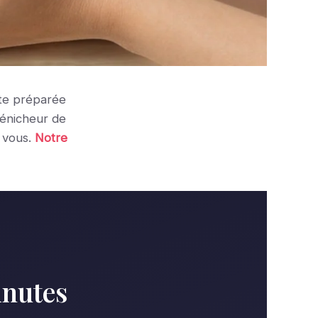
ête préparée
dénicheur de
 vous.
Notre
inutes