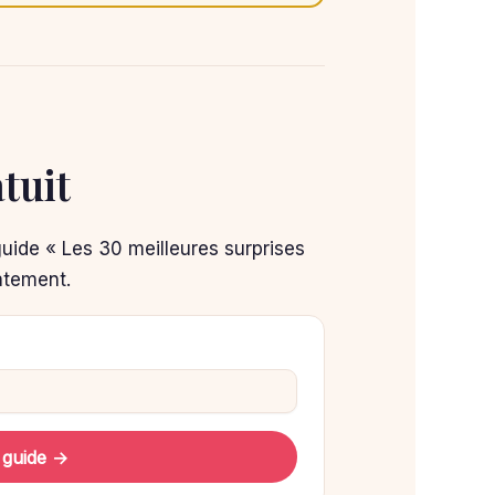
tuit
guide « Les 30 meilleures surprises
atement.
 guide →