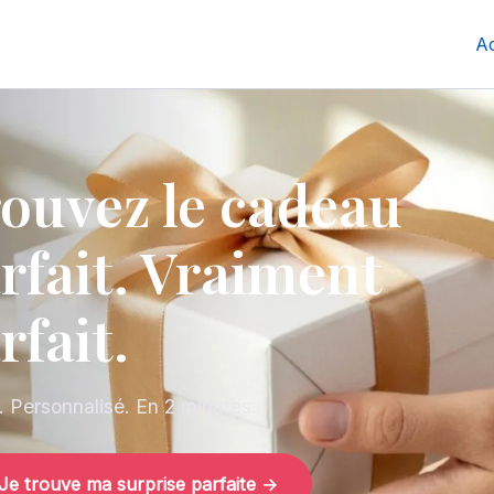
Ac
ouvez le cadeau
rfait. Vraiment
rfait.
t. Personnalisé. En 2 minutes.
Je trouve ma surprise parfaite →