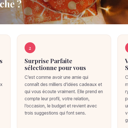
2
s
Surprise Parfaite
sélectionne pour vous
C’est comme avoir une amie qui
C
ux
connaît des milliers d’idées cadeaux et
m
qui vous écoute vraiment. Elle prend en
r
compte leur profil, votre relation,
p
l’occasion, le budget et revient avec
u
trois suggestions qui font sens.
v
g