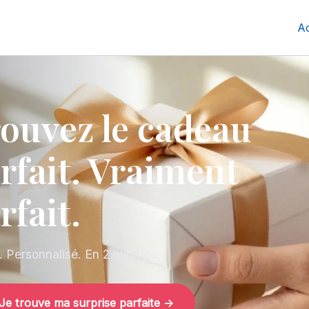
Ac
ouvez le cadeau
rfait. Vraiment
rfait.
t. Personnalisé. En 2 minutes.
Je trouve ma surprise parfaite →