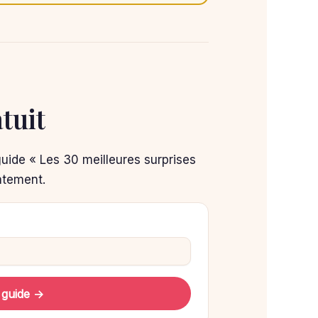
tuit
guide « Les 30 meilleures surprises
atement.
 guide →