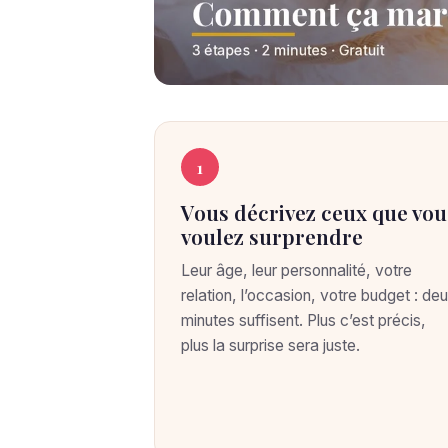
C
C
O
1
M
o
M
Vous décrivez ceux que vou
E
m
N
voulez surprendre
T
m
Ç
Leur âge, leur personnalité, votre
A
relation, l’occasion, votre budget : de
M
e
minutes suffisent. Plus c’est précis,
A
R
plus la surprise sera juste.
n
C
H
t
E