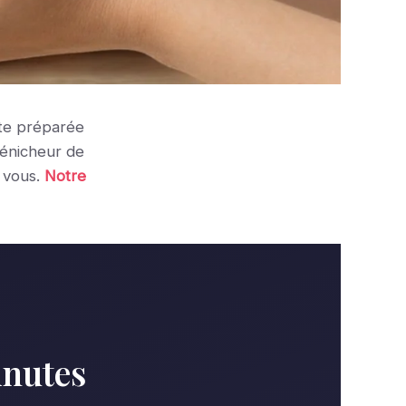
ête préparée
dénicheur de
 vous.
Notre
inutes