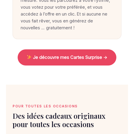
u
mesure. Vous les parcourez à votre rythme,
vous votez pour votre préférée, et vous
v
accédez à l’offre en un clic. Et si aucune ne
e
vous fait rêver, vous en générez de
l
nouvelles … gratuitement !
e
c
a
Je découvre mes Cartes Surprise →
d
e
a
u
i
d
POUR TOUTES LES OCCASIONS
é
Des idées cadeaux originaux
a
pour toutes les occasions
l