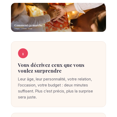
C
C
O
o
1
M
M
m
E
Vous décrivez ceux que vous
m
N
voulez surprendre
T
e
Ç
Leur âge, leur personnalité, votre relation,
A
n
M
l’occasion, votre budget : deux minutes
t
A
suffisent. Plus c’est précis, plus la surprise
R
S
sera juste.
C
u
H
E
r