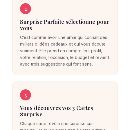
p
r
2
i
Surprise Parfaite sélectionne pour
s
vous
e
C’est comme avoir une amie qui connaît des
P
milliers d’idées cadeaux et qui vous écoute
a
vraiment. Elle prend en compte leur profil,
r
votre relation, l’occasion, le budget et revient
f
avec trois suggestions qui font sens.
a
i
t
3
e
t
Vous découvrez vos 3 Cartes
r
Surprise
o
Chaque carte révèle une surprise sur-