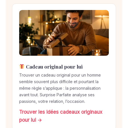
e
n
3
é
t
a
p
e
s
Cadeau original pour lui
Trouver un cadeau original pour un homme
semble souvent plus difficile et pourtant la
même règle s’applique : la personnalisation
avant tout. Surprise Parfaite analyse ses
passions, votre relation, l’occasion.
Trouver les idées cadeaux originaux
pour lui →