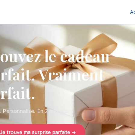
Ac
ouvez le cadeau
rfait. Vraiment
rfait.
t. Personnalisé. En 2 minutes.
Je trouve ma surprise parfaite →