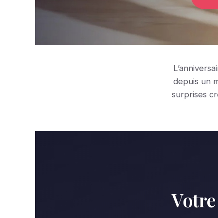
L’anniversa
depuis un m
surprises c
Votre