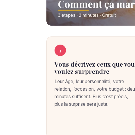
C
C
O
1
M
o
M
Vous décrivez ceux que vou
E
m
N
voulez surprendre
T
m
Ç
Leur âge, leur personnalité, votre
A
relation, l’occasion, votre budget : de
M
e
minutes suffisent. Plus c’est précis,
A
R
plus la surprise sera juste.
n
C
H
t
E