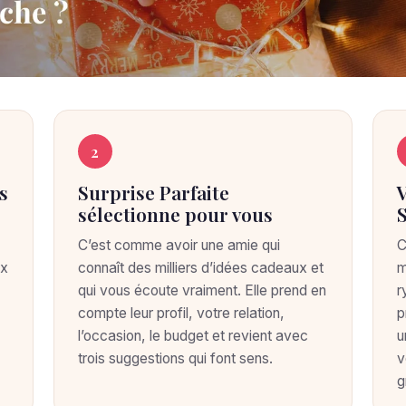
2
s
Surprise Parfaite
sélectionne pour vous
C’est comme avoir une amie qui
C
ux
connaît des milliers d’idées cadeaux et
m
qui vous écoute vraiment. Elle prend en
r
compte leur profil, votre relation,
p
l’occasion, le budget et revient avec
u
trois suggestions qui font sens.
v
g