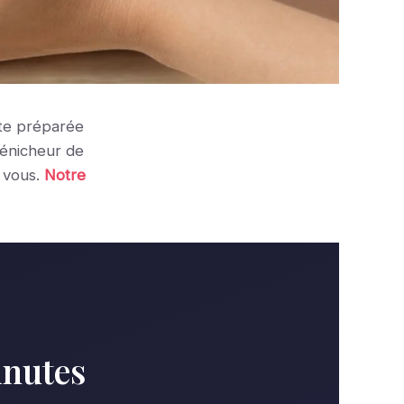
ête préparée
dénicheur de
 vous.
Notre
inutes