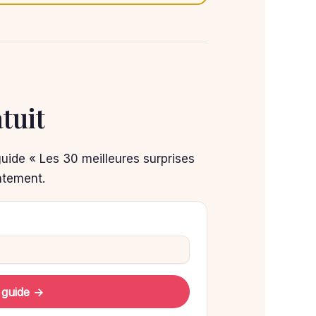
tuit
guide « Les 30 meilleures surprises
atement.
 guide →